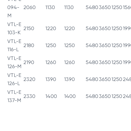
094-
2060
1130
1130
5480
3650
1250
156
M
VTL-E
2150
1220
1220
5480
3650
1250
199
103-K
VTL-E
2180
1250
1250
5480
3650
1250
199
116-L
VTL-E
2190
1260
1260
5480
3650
1250
199
126-M
VTL-E
2320
1390
1390
5480
3650
1250
24
126-L
VTL-E
2330
1400
1400
5480
3650
1250
24
137-M