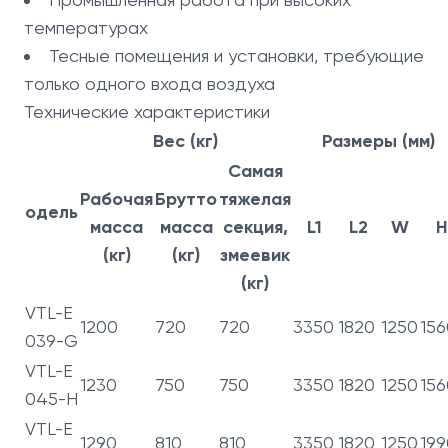
температурах
Тесные помещения и установки, требующие
только одного входа воздуха
Технические характеристики
Вес (кг)
Размеры (мм)
Самая
Рабочая
Брутто
тяжелая
одель
масса
масса
секция,
L1
L2
W
H
(кг)
(кг)
змеевик
(кг)
VTL-E
1200
720
720
3350
1820
1250
156
039-G
VTL-E
1230
750
750
3350
1820
1250
156
045-H
VTL-E
1290
810
810
3350
1820
1250
199