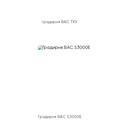
градирня BAC TXV
Градирня BAC S3000E