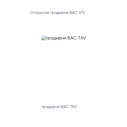
Открытая градирня BAC VTL
градирня BAC TXV