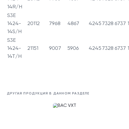
14R/H
S3E
1424-
20112
7968
4867
4245
7328
6737
14S/H
S3E
1424-
21151
9007
5906
4245
7328
6737
14T/H
ДРУГАЯ ПРОДУКЦИЯ В ДАННОМ РАЗДЕЛЕ