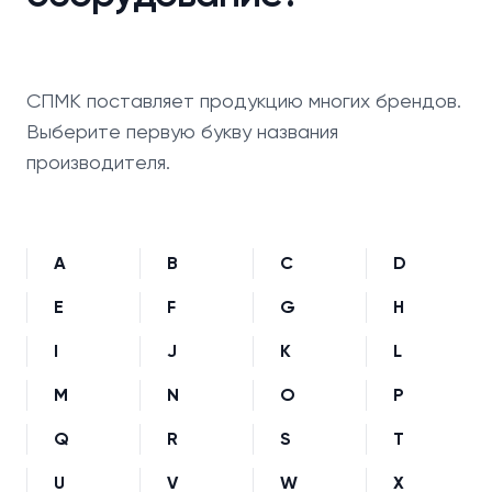
СПМК поставляет продукцию многих брендов.
Выберите первую букву названия
производителя.
A
B
C
D
E
F
G
H
I
J
K
L
M
N
O
P
Q
R
S
T
U
V
W
X