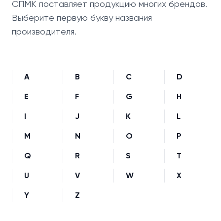
СПМК поставляет продукцию многих брендов.
Выберите первую букву названия
производителя.
A
B
C
D
E
F
G
H
I
J
K
L
M
N
O
P
Q
R
S
T
U
V
W
X
Y
Z