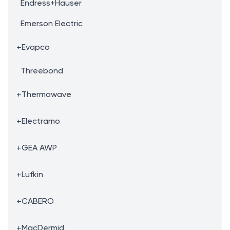
Endress+Hauser
Emerson Electric
+
Evapco
Threebond
+
Thermowave
+
Electramo
+
GEA AWP
+
Lufkin
+
CABERO
+
MacDermid