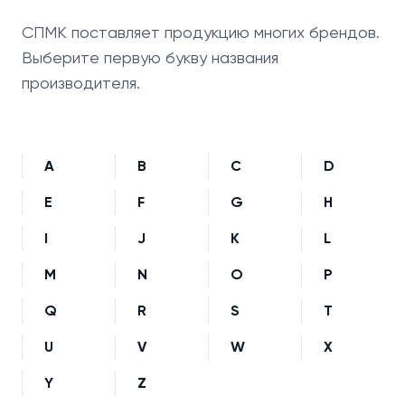
СПМК поставляет продукцию многих брендов.
Выберите первую букву названия
производителя.
A
B
C
D
E
F
G
H
I
J
K
L
M
N
O
P
Q
R
S
T
U
V
W
X
Y
Z