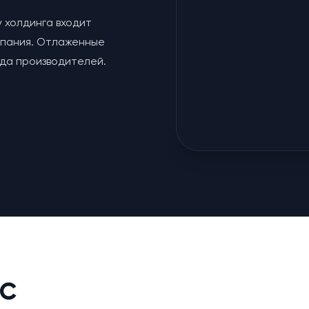
у холдинга входит
мпания. Отлаженные
яда производителей.
с