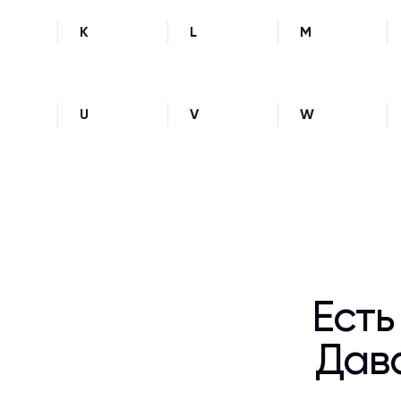
K
L
M
U
V
W
Есть
Дава