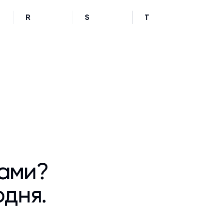
R
S
T
ками?
одня.