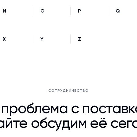
N
O
P
Q
X
Y
Z
СОТРУДНИЧЕСТВО
 проблема с постав
йте обсудим её сег