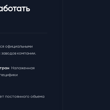
аботать
ся официальными
 заводов компании.
 стран
Налаженная
специфики
чет постоянного объема