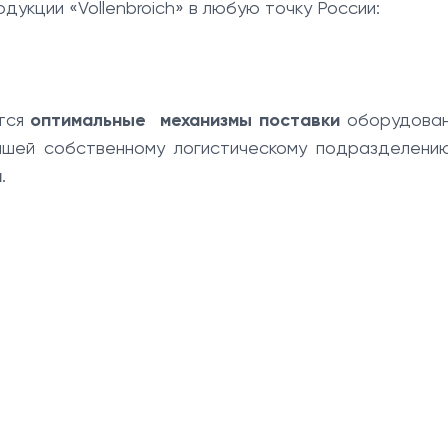
укции «Vollenbroich» в любую точку России:
ются
оптимальные механизмы поставки
оборудован
 нашей собственному логистическому подразделени
и
.