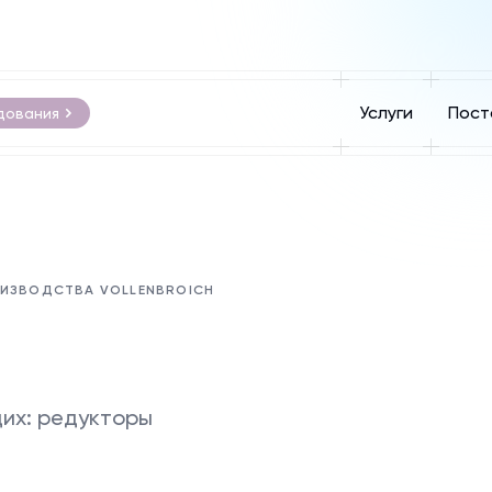
Услуги
Пост
дования
ОИЗВОДСТВА VOLLENBROICH
их: редукторы