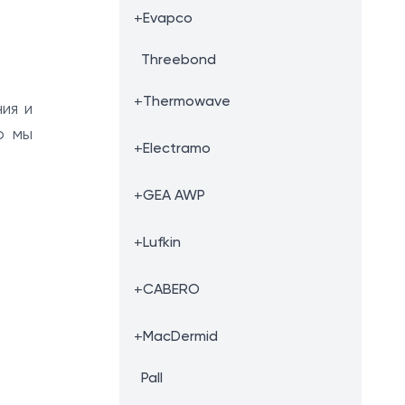
+
Evapco
Threebond
+
Thermowave
ия и
ю мы
+
Electramo
+
GEA AWP
+
Lufkin
+
CABERO
+
MacDermid
Pall