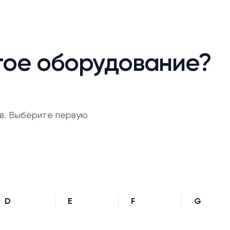
гое оборудование?
в. Выберите первую
D
E
F
G