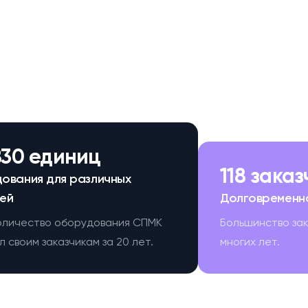
830 единиц
118 зака
ования для различных
ей
Долговременн
оличество оборудования СПМК
Большинство за
 своим заказчикам за 20 лет.
многих лет.