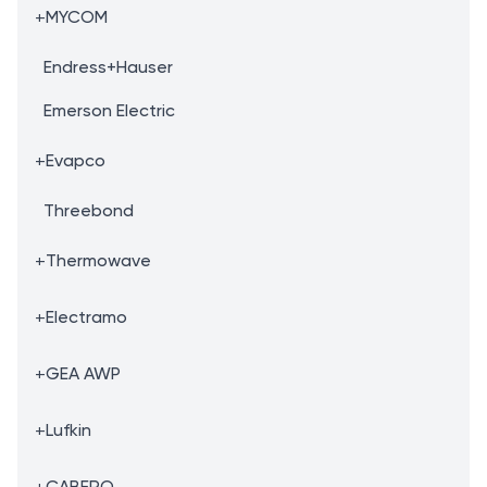
+
MYCOM
Endress+Hauser
Emerson Electric
+
Evapco
Threebond
+
Thermowave
+
Electramo
+
GEA AWP
+
Lufkin
+
CABERO