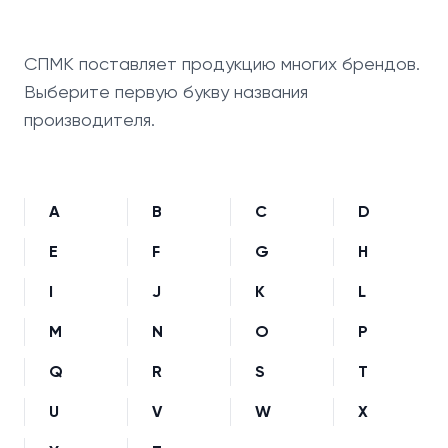
СПМК поставляет продукцию многих брендов.
Выберите первую букву названия
производителя.
A
B
C
D
E
F
G
H
I
J
K
L
M
N
O
P
Q
R
S
T
U
V
W
X