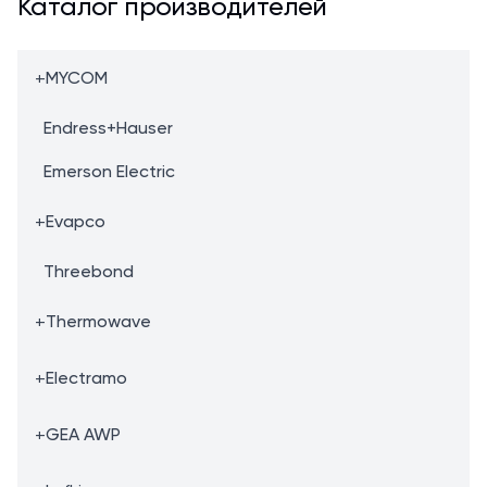
Каталог производителей
+
MYCOM
Endress+Hauser
Emerson Electric
+
Evapco
Threebond
+
Thermowave
+
Electramo
+
GEA AWP