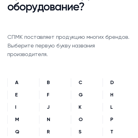
оборудование?
СПМК поставляет продукцию многих брендов.
Выберите первую букву названия
производителя.
A
B
C
D
E
F
G
H
I
J
K
L
M
N
O
P
Q
R
S
T