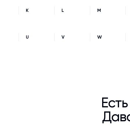
K
L
M
U
V
W
Есть
Дава