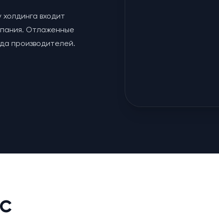
у холдинга входит
мпания. Отлаженные
яда производителей.
с