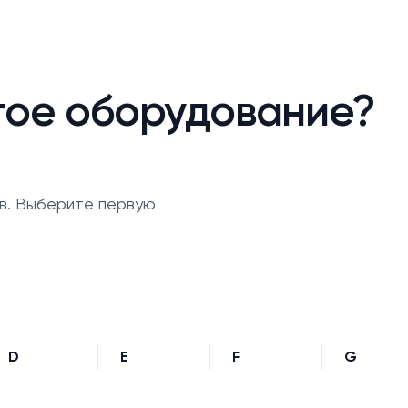
гое оборудование?
в. Выберите первую
D
E
F
G