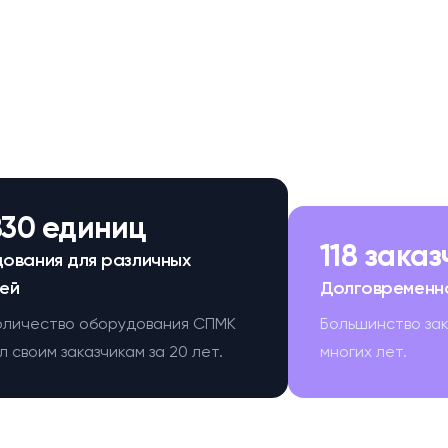
830 единиц
118 зака
ования для различных
ей
Долговременн
оличество оборудования СПМК
Большинство за
 своим заказчикам за 20 лет.
многих лет.