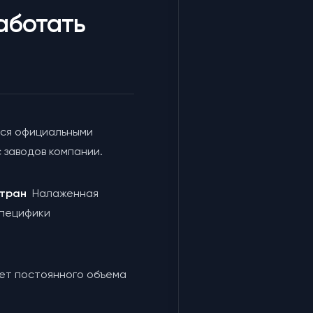
аботать
ся официальными
 заводов компании.
 стран
Налаженная
специфики
чет постоянного объема