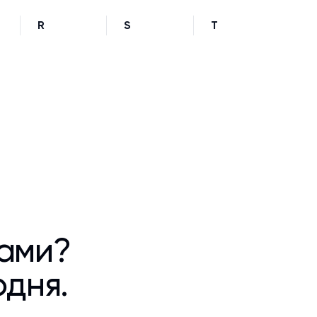
R
S
T
ками?
одня.