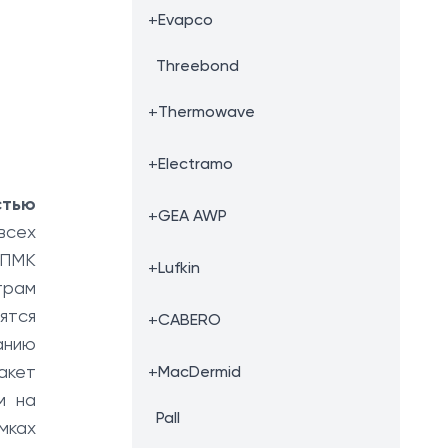
+
Evapco
Threebond
+
Thermowave
+
Electramo
стью
+
GEA AWP
всех
СПМК
+
Lufkin
трам
ятся
+
CABERO
анию
акет
+
MacDermid
м на
Pall
мках