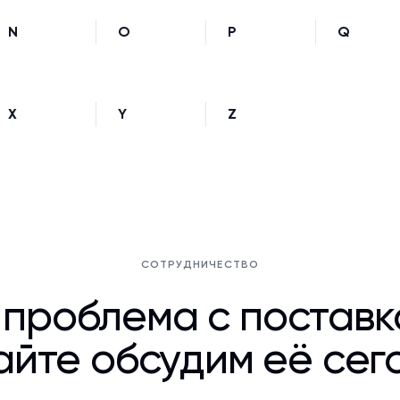
N
O
P
Q
X
Y
Z
СОТРУДНИЧЕСТВО
 проблема с постав
йте обсудим её сег