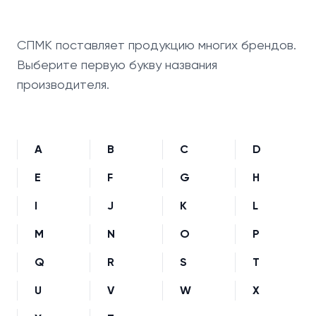
СПМК поставляет продукцию многих брендов.
Выберите первую букву названия
производителя.
A
B
C
D
E
F
G
H
I
J
K
L
M
N
O
P
Q
R
S
T
U
V
W
X