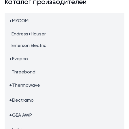
Каталог производителей
+
MYCOM
Endress+Hauser
Emerson Electric
+
Evapco
Threebond
+
Thermowave
+
Electramo
+
GEA AWP