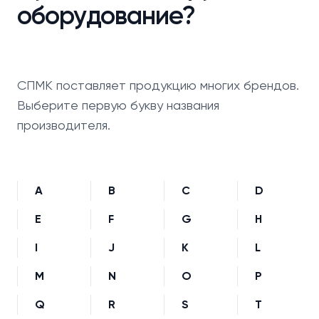
оборудование?
СПМК поставляет продукцию многих брендов.
Выберите первую букву названия
производителя.
A
B
C
D
E
F
G
H
I
J
K
L
M
N
O
P
Q
R
S
T