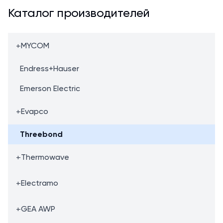
Каталог производителей
+
MYCOM
Endress+Hauser
Emerson Electric
+
Evapco
Threebond
+
Thermowave
+
Electramo
+
GEA AWP