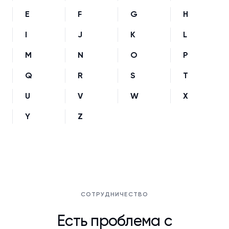
E
F
G
H
I
J
K
L
M
N
O
P
Q
R
S
T
U
V
W
X
Y
Z
СОТРУДНИЧЕСТВО
Есть проблема с