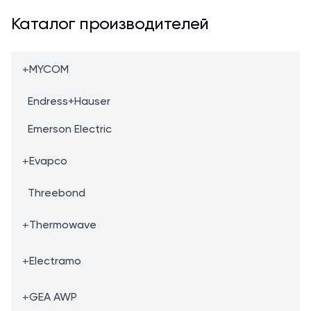
Каталог производителей
+
MYCOM
Endress+Hauser
Emerson Electric
+
Evapco
Threebond
+
Thermowave
+
Electramo
+
GEA AWP