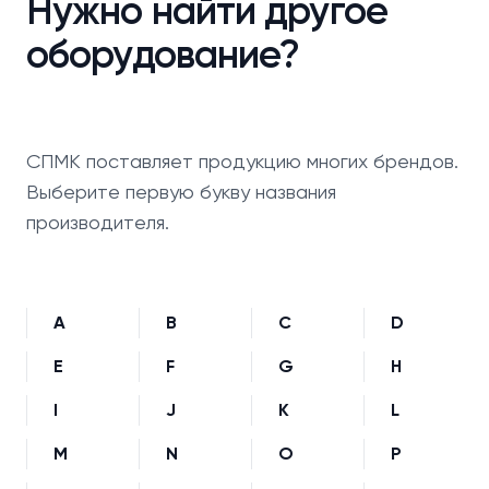
Нужно найти другое
оборудование?
СПМК поставляет продукцию многих брендов.
Выберите первую букву названия
производителя.
A
B
C
D
E
F
G
H
I
J
K
L
M
N
O
P