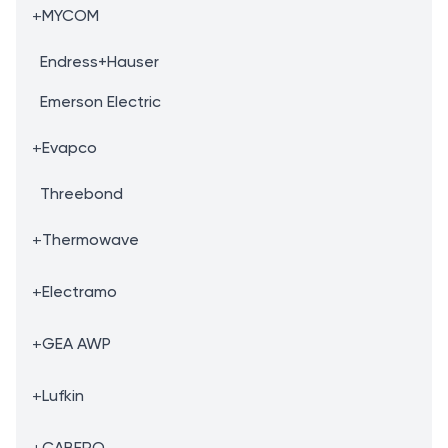
+
MYCOM
Endress+Hauser
Emerson Electric
+
Evapco
Threebond
+
Thermowave
+
Electramo
+
GEA AWP
+
Lufkin
+
CABERO