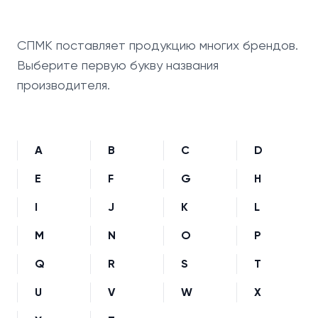
СПМК поставляет продукцию многих брендов.
Выберите первую букву названия
производителя.
A
B
C
D
E
F
G
H
I
J
K
L
M
N
O
P
Q
R
S
T
U
V
W
X