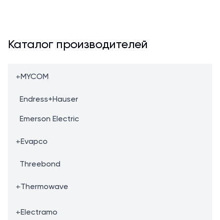
Каталог производителей
+
MYCOM
Endress+Hauser
Emerson Electric
+
Evapco
Threebond
+
Thermowave
+
Electramo