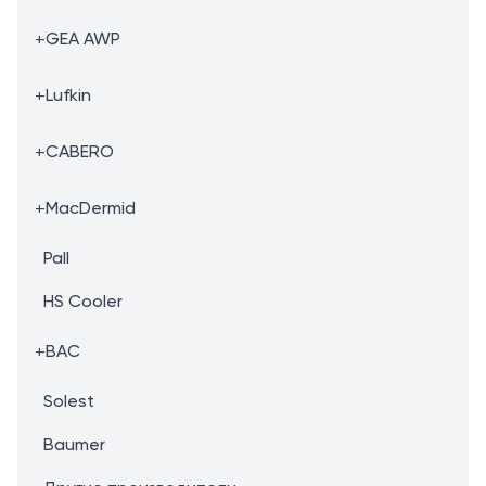
+
GEA AWP
+
Lufkin
+
CABERO
+
MacDermid
Pall
HS Cooler
+
BAC
Solest
Baumer