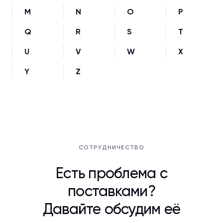
M
N
O
P
Q
R
S
T
U
V
W
X
Y
Z
СОТРУДНИЧЕСТВО
Есть проблема с
поставками?
Давайте обсудим её