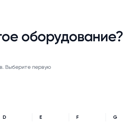
гое оборудование?
в. Выберите первую
D
E
F
G