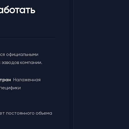
аботать
ся официальными
 заводов компании.
 стран
Налаженная
специфики
чет постоянного объема