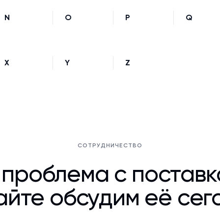
N
O
P
Q
X
Y
Z
СОТРУДНИЧЕСТВО
 проблема с постав
йте обсудим её сег