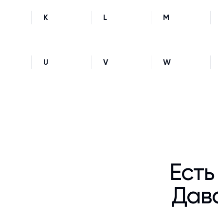
K
L
M
U
V
W
Есть
Дава