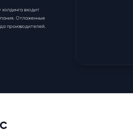
у холдинга входит
мпания. Отлаженные
яда производителей.
с