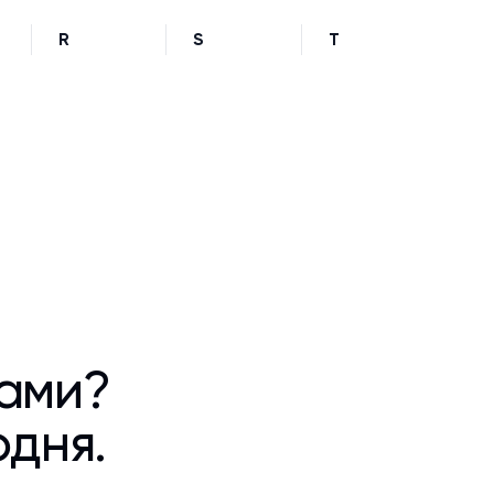
R
S
T
ками?
одня.