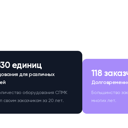
830 единиц
118 зака
ования для различных
ей
Долговременн
оличество оборудования СПМК
Большинство за
 своим заказчикам за 20 лет.
многих лет.