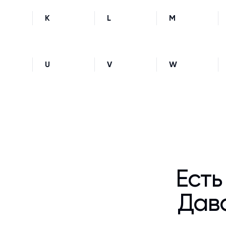
K
L
M
U
V
W
Есть
Дава