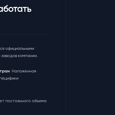
аботать
ся официальными
 заводов компании.
 стран
Налаженная
специфики
чет постоянного объема