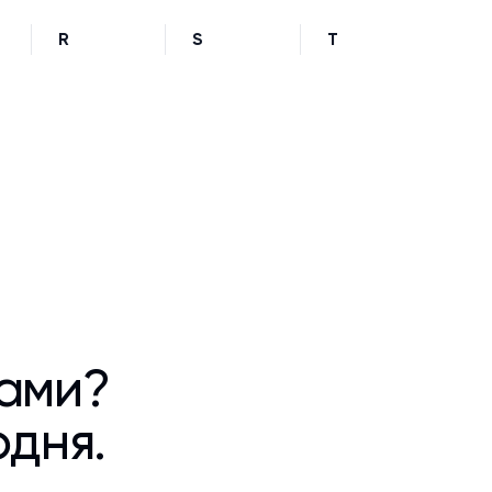
R
S
T
ками?
одня.