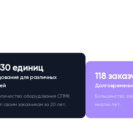
830 единиц
118 зака
ования для различных
ей
Долговременн
оличество оборудования СПМК
Большинство за
 своим заказчикам за 20 лет.
многих лет.