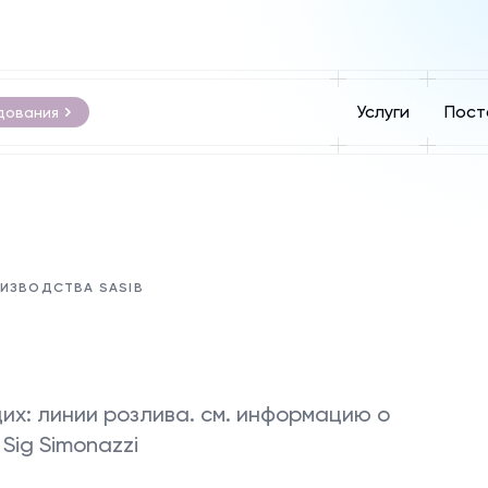
Услуги
Пост
дования
ОИЗВОДСТВА SASIB
х: линии розлива. см. информацию о
Sig Simonazzi