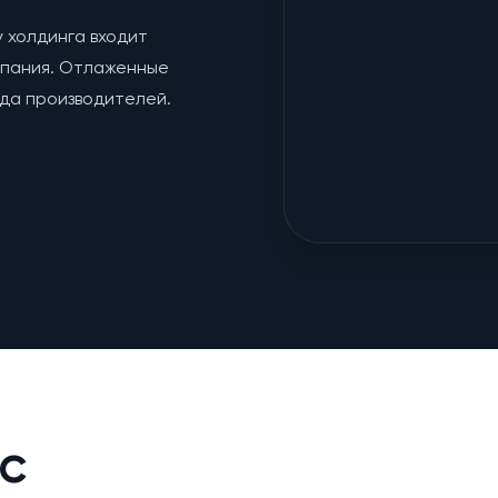
у холдинга входит
мпания. Отлаженные
яда производителей.
с