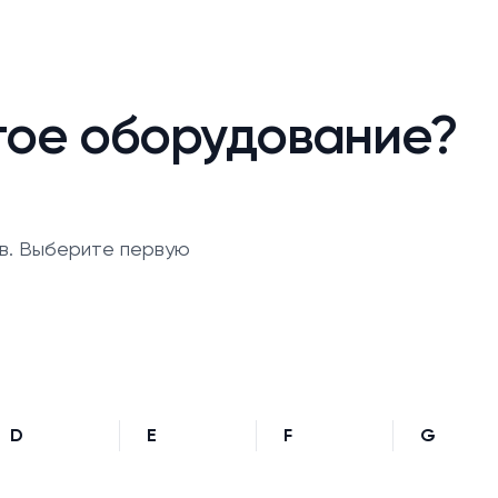
гое оборудование?
в. Выберите первую
D
E
F
G