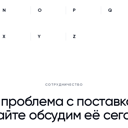
N
O
P
Q
X
Y
Z
СОТРУДНИЧЕСТВО
 проблема с постав
йте обсудим её сег