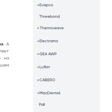
+
Evapco
Threebond
+
Thermowave
+
Electramo
ия
. А
ляет
+
GEA AWP
ю на
ашем
+
Lufkin
+
CABERO
+
MacDermid
Pall