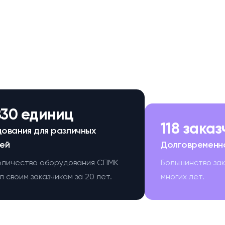
830 единиц
118 зака
ования для различных
ей
Долговременн
оличество оборудования СПМК
Большинство за
 своим заказчикам за 20 лет.
многих лет.