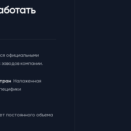
аботать
ся официальными
 заводов компании.
 стран
Налаженная
специфики
чет постоянного объема