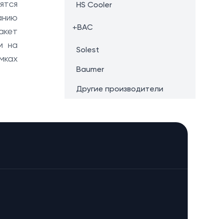
ятся
HS Cooler
анию
+
BAC
акет
м на
Solest
мках
Baumer
Другие производители