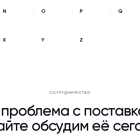
N
O
P
Q
X
Y
Z
СОТРУДНИЧЕСТВО
 проблема с постав
йте обсудим её сег