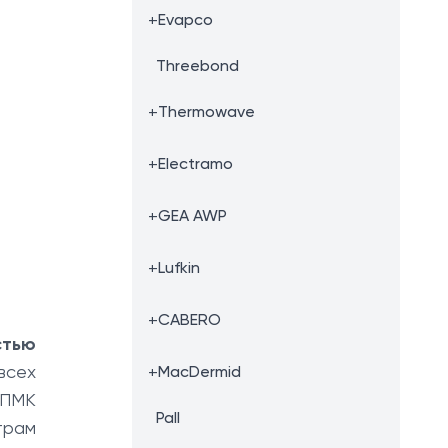
+
Evapco
Threebond
+
Thermowave
+
Electramo
+
GEA AWP
+
Lufkin
+
CABERO
стью
всех
+
MacDermid
СПМК
Pall
трам