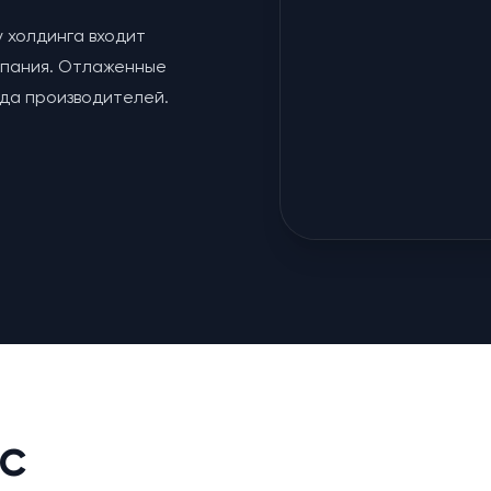
у холдинга входит
мпания. Отлаженные
яда производителей.
с