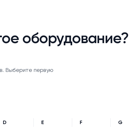
гое оборудование?
в. Выберите первую
D
E
F
G