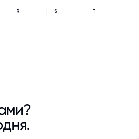
R
S
T
ками?
одня.