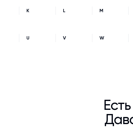
K
L
M
U
V
W
Есть
Дава