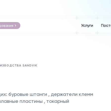
Услуги
Пост
дования
ОИЗВОДСТВА SANDVIK
их: буровые штанги , держатели клемм
плавные пластины , токарный