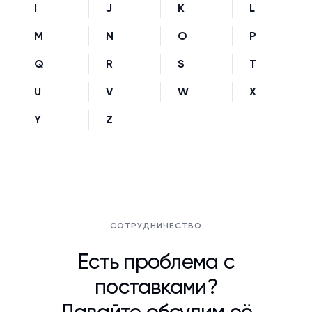
I
J
K
L
M
N
O
P
Q
R
S
T
U
V
W
X
Y
Z
СОТРУДНИЧЕСТВО
Есть проблема с
поставками?
Давайте обсудим её