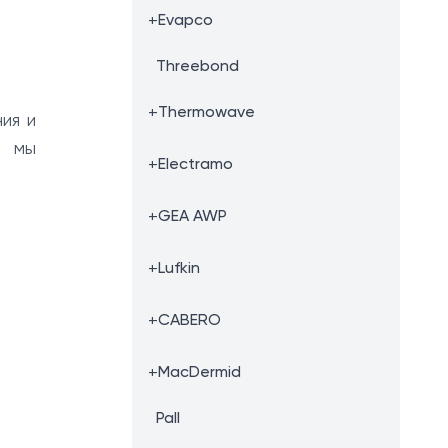
+
Evapco
Threebond
+
Thermowave
ия и
ю мы
+
Electramo
+
GEA AWP
+
Lufkin
+
CABERO
+
MacDermid
Pall