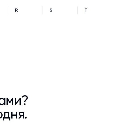
R
S
T
ками?
одня.