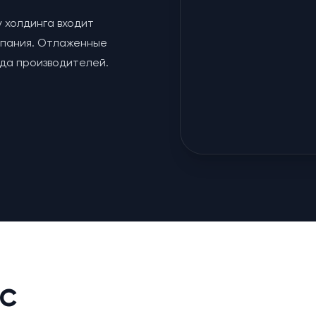
у холдинга входит
мпания. Отлаженные
яда производителей.
с