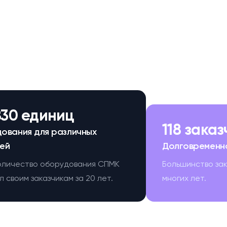
830 единиц
118 зака
ования для различных
ей
Долговременн
оличество оборудования СПМК
Большинство за
 своим заказчикам за 20 лет.
многих лет.