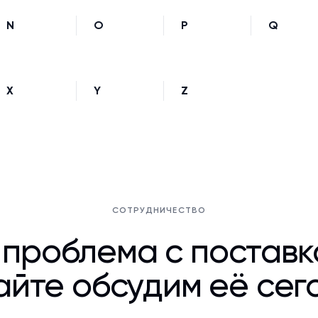
N
O
P
Q
X
Y
Z
СОТРУДНИЧЕСТВО
 проблема с постав
йте обсудим её сег