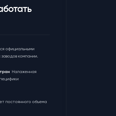
аботать
ся официальными
 заводов компании.
 стран
Налаженная
специфики
чет постоянного объема