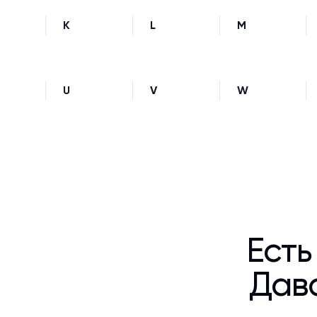
K
L
M
U
V
W
Есть
Дава