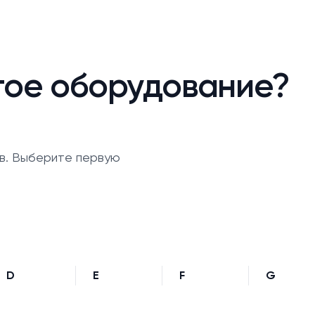
гое оборудование?
в. Выберите первую
D
E
F
G