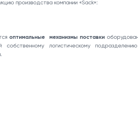
кцию производства компании «Sack»:
ются
оптимальные механизмы поставки
оборудован
й собственному логистическому подразделени
и
.