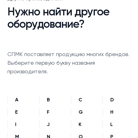
Нужно найти другое
оборудование?
СПМК поставляет продукцию многих брендов.
Выберите первую букву названия
производителя.
A
B
C
D
E
F
G
H
I
J
K
L
M
N
O
P