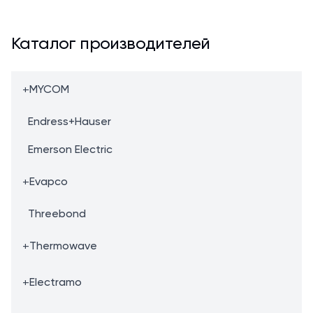
Каталог производителей
+
MYCOM
Endress+Hauser
Emerson Electric
+
Evapco
Threebond
+
Thermowave
+
Electramo