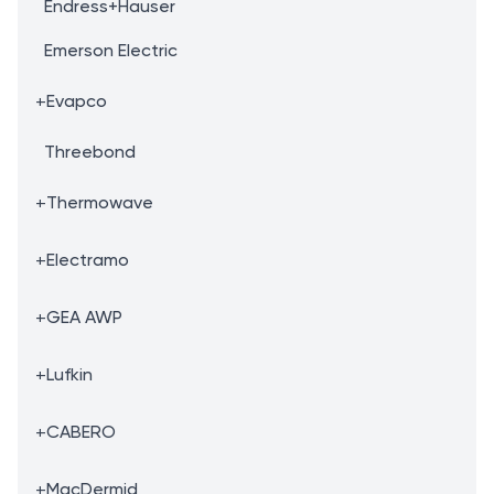
Endress+Hauser
Emerson Electric
+
Evapco
Threebond
+
Thermowave
+
Electramo
+
GEA AWP
+
Lufkin
+
CABERO
+
MacDermid