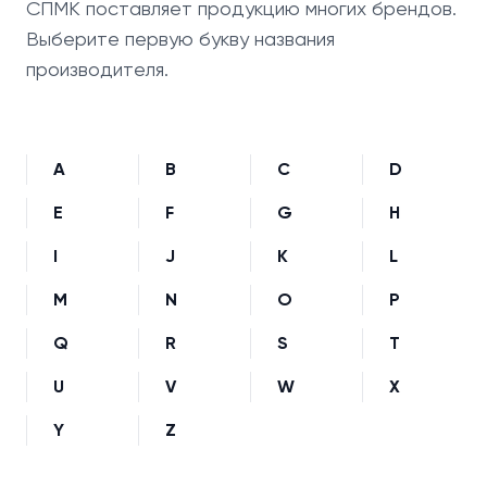
СПМК поставляет продукцию многих брендов.
Выберите первую букву названия
производителя.
A
B
C
D
E
F
G
H
I
J
K
L
M
N
O
P
Q
R
S
T
U
V
W
X
Y
Z