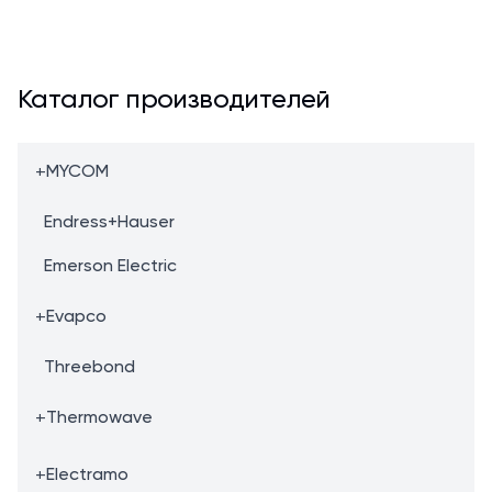
Каталог производителей
+
MYCOM
Endress+Hauser
Emerson Electric
+
Evapco
Threebond
+
Thermowave
+
Electramo