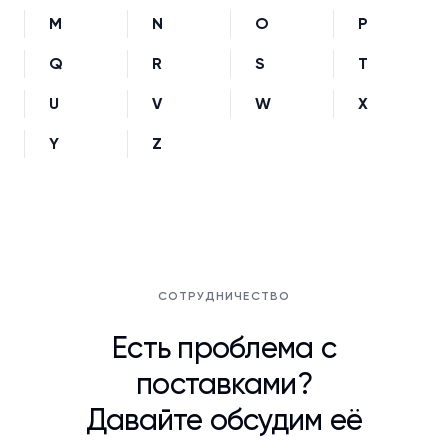
M
N
O
P
Q
R
S
T
U
V
W
X
Y
Z
СОТРУДНИЧЕСТВО
Есть проблема с
поставками?
Давайте обсудим её