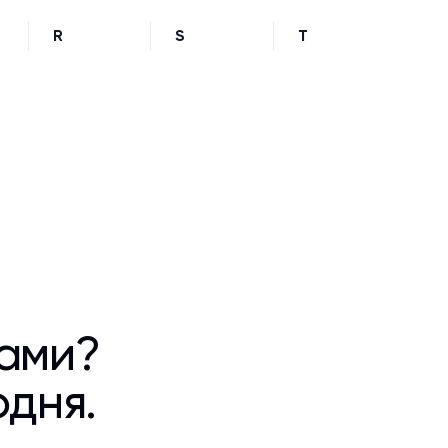
R
S
T
ками?
одня.