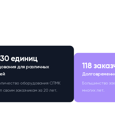
830 единиц
118 зака
ования для различных
ей
Долговременн
оличество оборудования СПМК
Большинство за
 своим заказчикам за 20 лет.
многих лет.