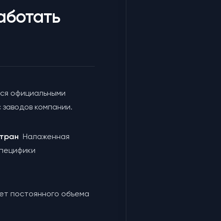
аботать
ся официальными
 заводов компании.
 стран
Налаженная
специфики
чет постоянного объема