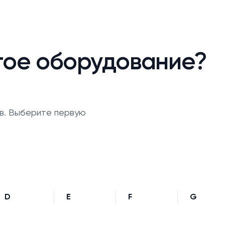
гое оборудование?
в. Выберите первую
D
E
F
G