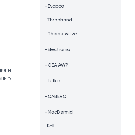
+
Evapco
Threebond
+
Thermowave
+
Electramo
+
GEA AWP
ия и
ению
+
Lufkin
+
CABERO
+
MacDermid
Pall