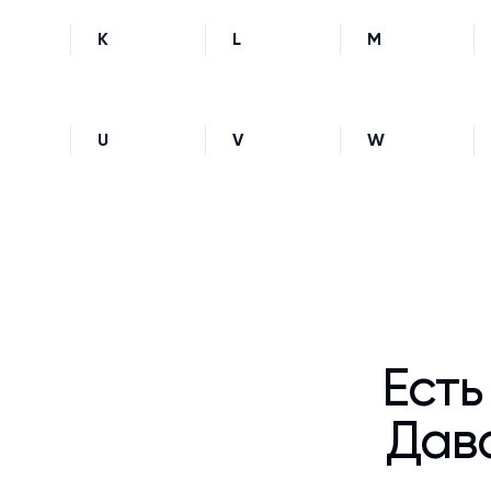
K
L
M
U
V
W
Есть
Дава