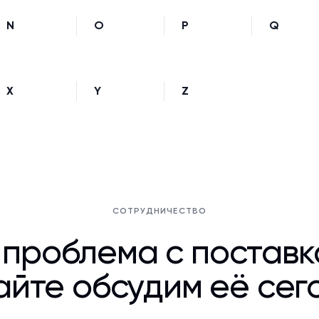
N
O
P
Q
X
Y
Z
СОТРУДНИЧЕСТВО
 проблема с постав
йте обсудим её сег