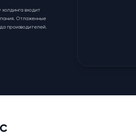
у холдинга входит
мпания. Отлаженные
яда производителей.
с