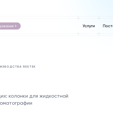
Услуги
Пост
дования
ОИЗВОДСТВА RESTEK
их: колонки для жидкостной
роматографии