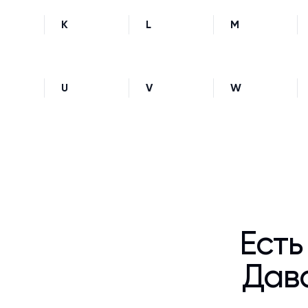
K
L
M
U
V
W
Есть
Дава