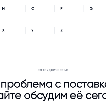
N
O
P
Q
X
Y
Z
СОТРУДНИЧЕСТВО
 проблема с постав
йте обсудим её сег