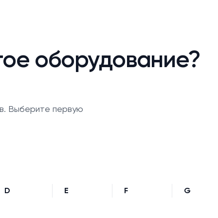
гое оборудование?
в. Выберите первую
D
E
F
G