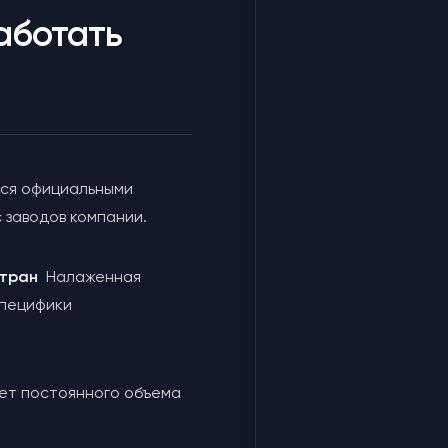
аботать
ся официальными
 заводов компании.
 стран
Налаженная
специфики
чет постоянного объема