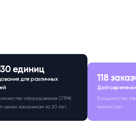
830 единиц
118 зака
ования для различных
ей
Долговременн
оличество оборудования СПМК
Большинство за
 своим заказчикам за 20 лет.
многих лет.