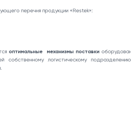
ующего перечня продукции «Restek»:
ются
оптимальные механизмы поставки
оборудован
ей собственному логистическому подразделени
и
.