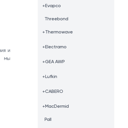
+
Evapco
Threebond
+
Thermowave
+
Electramo
ия и
ю мы
+
GEA AWP
+
Lufkin
+
CABERO
+
MacDermid
Pall