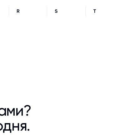
R
S
T
ками?
одня.