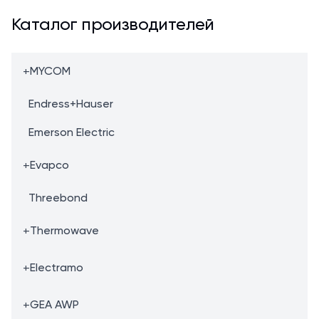
Каталог производителей
+
MYCOM
Endress+Hauser
Emerson Electric
+
Evapco
Threebond
+
Thermowave
+
Electramo
+
GEA AWP