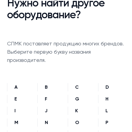
Нужно найти другое
оборудование?
СПМК поставляет продукцию многих брендов.
Выберите первую букву названия
производителя.
A
B
C
D
E
F
G
H
I
J
K
L
M
N
O
P