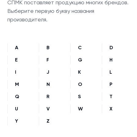
СПМК поставляет продукцию многих брендов.
Выберите первую букву названия
производителя.
A
B
C
D
E
F
G
H
I
J
K
L
M
N
O
P
Q
R
S
T
U
V
W
X
Y
Z