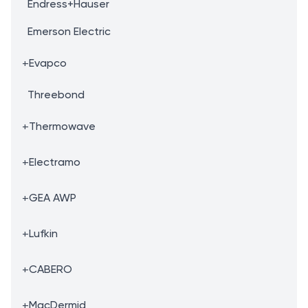
Endress+Hauser
Emerson Electric
+
Evapco
Threebond
+
Thermowave
+
Electramo
+
GEA AWP
+
Lufkin
+
CABERO
+
MacDermid