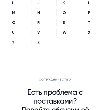
I
J
K
L
M
N
O
P
Q
R
S
T
U
V
W
X
Y
Z
СОТРУДНИЧЕСТВО
Есть проблема с
поставками?
Давайте обсудим её