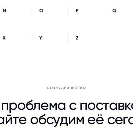
N
O
P
Q
X
Y
Z
СОТРУДНИЧЕСТВО
 проблема с постав
йте обсудим её сег