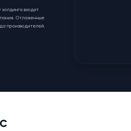
у холдинга входит
мпания. Отлаженные
яда производителей.
с