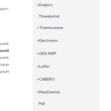
+
Evapco
rk»:
Threebond
+
Thermowave
+
Electramo
werk
нной
+
GEA AWP
werk
сные
+
Lufkin
дным
+
CABERO
+
MacDermid
Pall