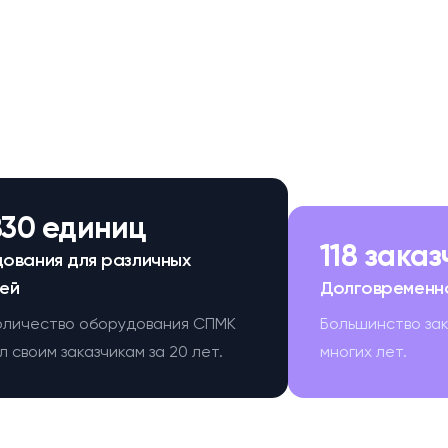
830 единиц
118 зака
ования для различных
ей
Долговременн
оличество оборудования СПМК
Большинство за
 своим заказчикам за 20 лет.
многих лет.