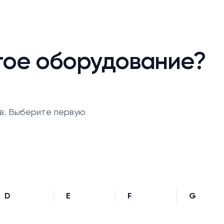
гое оборудование?
в. Выберите первую
D
E
F
G