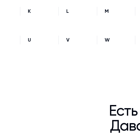
K
L
M
U
V
W
Есть
Дава