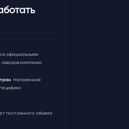
аботать
ся официальными
 заводов компании.
 стран
Налаженная
специфики
чет постоянного объема