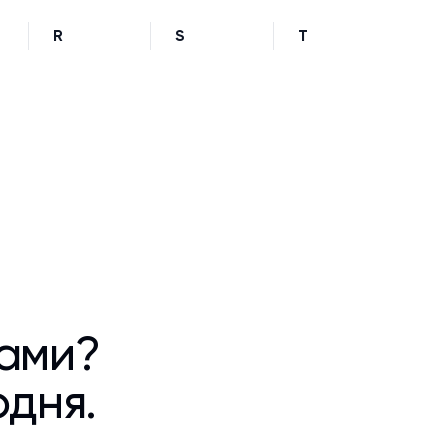
R
S
T
ками?
одня.