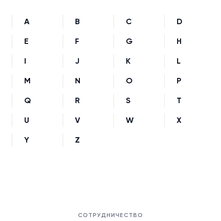
A
B
C
D
E
F
G
H
I
J
K
L
M
N
O
P
Q
R
S
T
U
V
W
X
Y
Z
СОТРУДНИЧЕСТВО