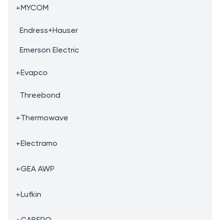
+
MYCOM
Endress+Hauser
Emerson Electric
+
Evapco
Threebond
+
Thermowave
+
Electramo
+
GEA AWP
+
Lufkin
+
CABERO