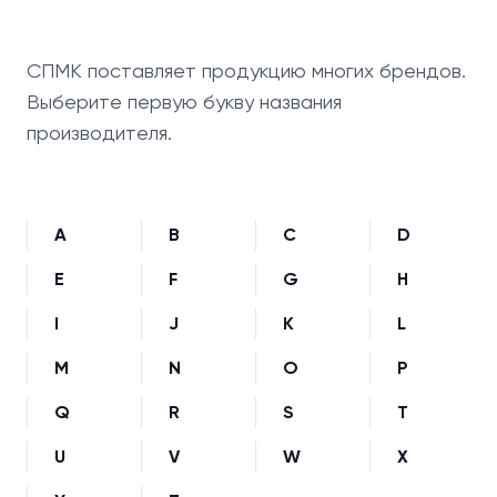
СПМК поставляет продукцию многих брендов.
Выберите первую букву названия
производителя.
A
B
C
D
E
F
G
H
I
J
K
L
M
N
O
P
Q
R
S
T
U
V
W
X