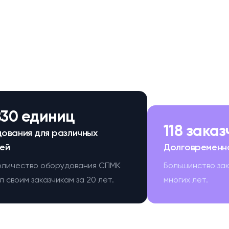
830 единиц
118 зака
ования для различных
ей
Долговременн
оличество оборудования СПМК
Большинство за
 своим заказчикам за 20 лет.
многих лет.