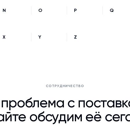
N
O
P
Q
X
Y
Z
СОТРУДНИЧЕСТВО
 проблема с постав
йте обсудим её сег