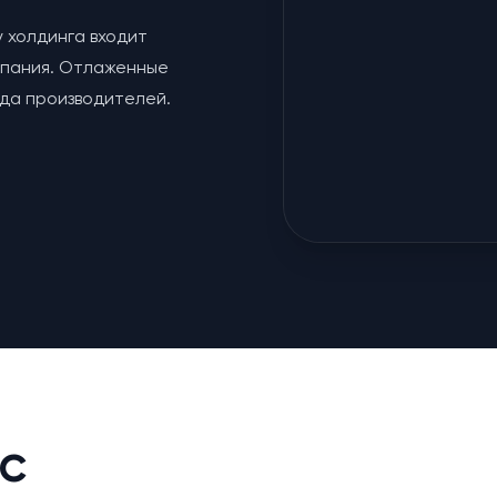
у холдинга входит
мпания. Отлаженные
яда производителей.
с