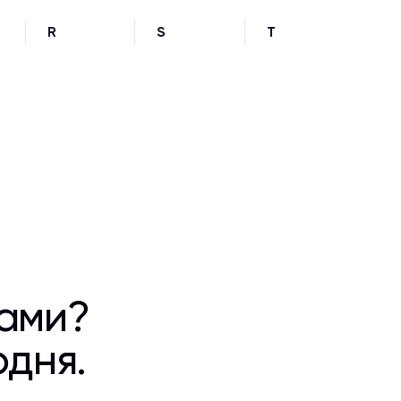
R
S
T
ками?
одня.