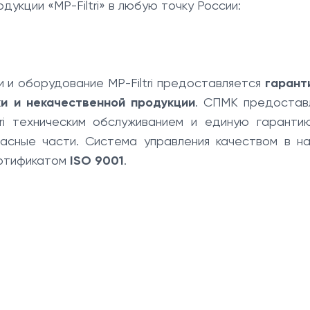
укции «MP-Filtri» в любую точку России:
 и оборудование MP-Filtri предоставляется
гарант
и и некачественной продукции
. СПМК предостав
tri техническим обслуживанием и единую гаранти
пасные части. Система управления качеством в н
ртификатом
ISO 9001
.