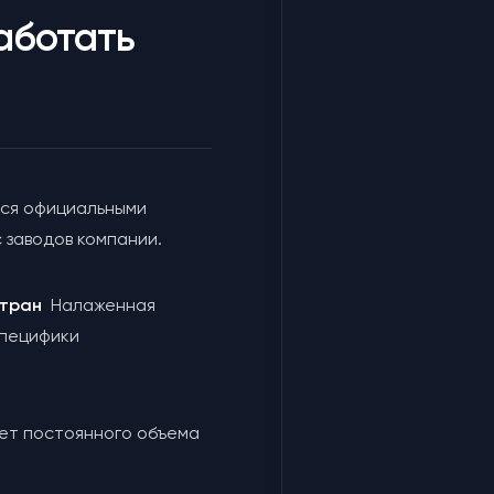
аботать
ся официальными
 заводов компании.
 стран
Налаженная
специфики
чет постоянного объема