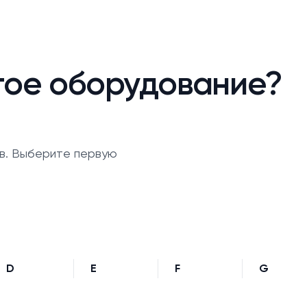
гое оборудование?
в. Выберите первую
D
E
F
G