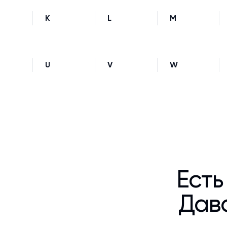
K
L
M
U
V
W
Есть
Дава