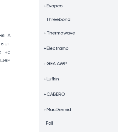
+
Evapco
Threebond
+
Thermowave
ия
. А
ляет
+
Electramo
ю на
ашем
+
GEA AWP
+
Lufkin
+
CABERO
+
MacDermid
Pall