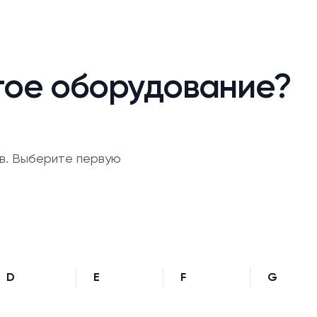
гое оборудование?
в. Выберите первую
D
E
F
G