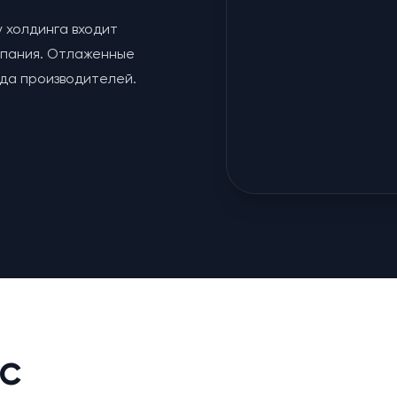
у холдинга входит
мпания. Отлаженные
яда производителей.
с