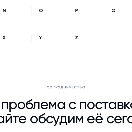
N
O
P
Q
X
Y
Z
СОТРУДНИЧЕСТВО
 проблема с постав
йте обсудим её сег