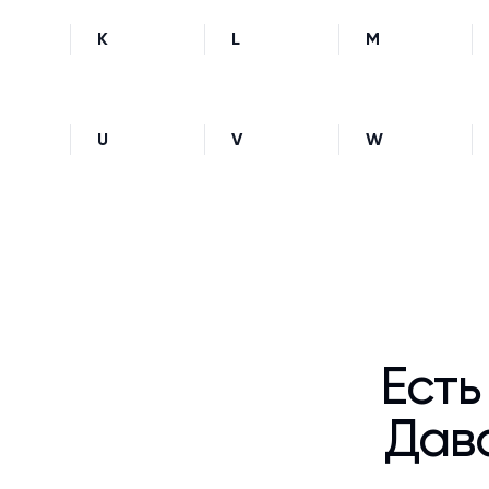
K
L
M
U
V
W
Есть
Дава