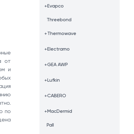
+
Evapco
Threebond
+
Thermowave
+
Electramo
нные
а от
+
GEA AWP
ом и
юбых
+
Lufkin
ация
анию
+
CABERO
тно.
ю по
+
MacDermid
дена
Pall