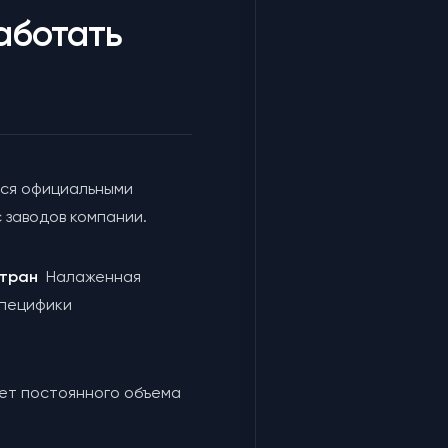
аботать
ся официальными
 заводов компании.
 стран
Налаженная
специфики
чет постоянного объема