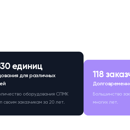
830 единиц
118 зака
ования для различных
ей
Долговременн
оличество оборудования СПМК
Большинство за
 своим заказчикам за 20 лет.
многих лет.