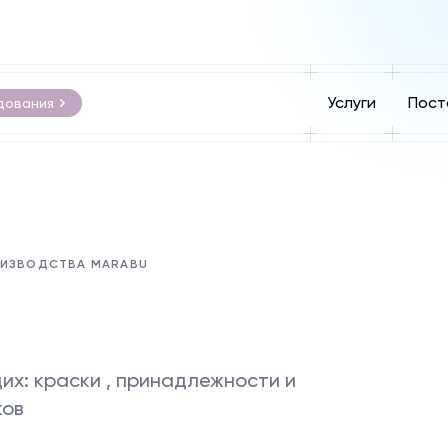
Услуги
Пост
дования
ОИЗВОДСТВА MARABU
х: краски , принадлежности и
ков