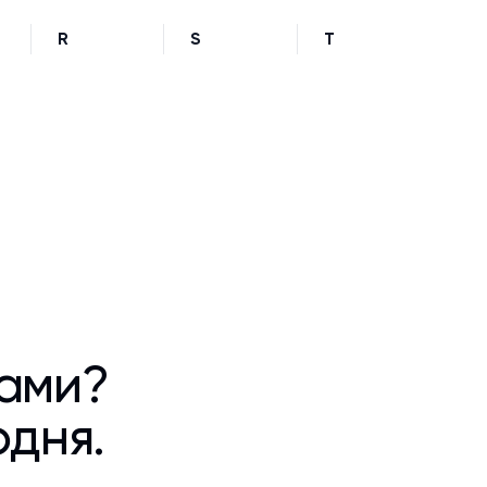
R
S
T
ками?
одня.