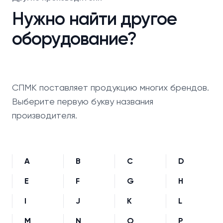
Нужно найти другое
оборудование?
СПМК поставляет продукцию многих брендов.
Выберите первую букву названия
производителя.
A
B
C
D
E
F
G
H
I
J
K
L
M
N
O
P