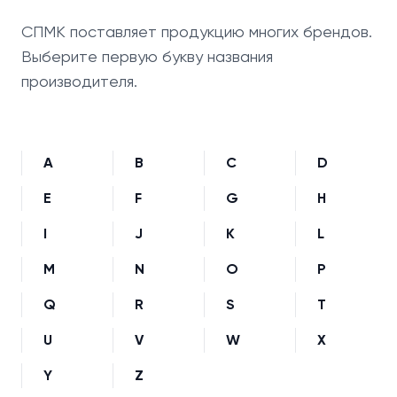
СПМК поставляет продукцию многих брендов.
Выберите первую букву названия
производителя.
A
B
C
D
E
F
G
H
I
J
K
L
M
N
O
P
Q
R
S
T
U
V
W
X
Y
Z