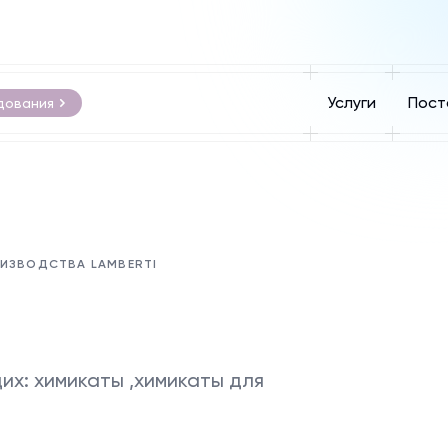
Услуги
Пост
дования
ОИЗВОДСТВА LAMBERTI
х: химикаты ,химикаты для