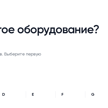
гое оборудование?
в. Выберите первую
D
E
F
G