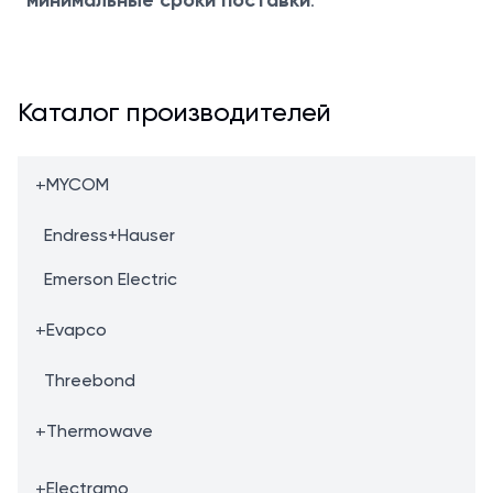
минимальные сроки поставки
Каталог производителей
+
MYCOM
Endress+Hauser
Emerson Electric
+
Evapco
Threebond
+
Thermowave
+
Electramo