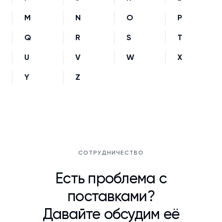
M
N
O
P
Q
R
S
T
U
V
W
X
Y
Z
СОТРУДНИЧЕСТВО
Есть проблема с
поставками?
Давайте обсудим её