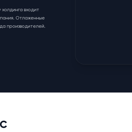
у холдинга входит
мпания. Отлаженные
яда производителей.
с