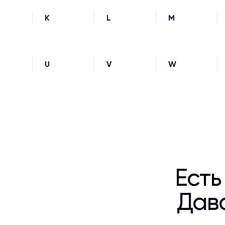
K
L
M
U
V
W
Есть
Дава