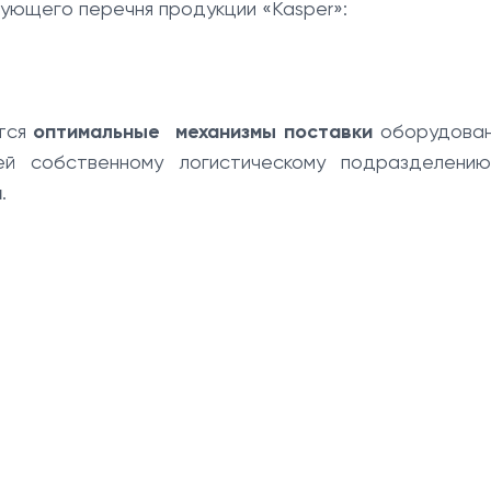
ующего перечня продукции «Kasper»:
ются
оптимальные механизмы поставки
оборудован
ей собственному логистическому подразделени
и
.