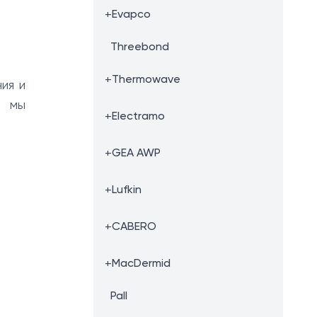
+
Evapco
Threebond
+
Thermowave
ия и
ю мы
+
Electramo
+
GEA AWP
+
Lufkin
+
CABERO
+
MacDermid
Pall