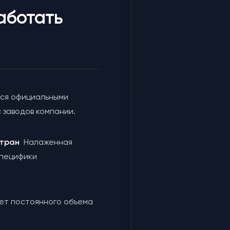
аботать
ся официальными
 заводов компании.
 стран
Налаженная
специфики
чет постоянного объема