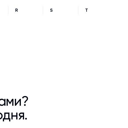
R
S
T
ками?
одня.