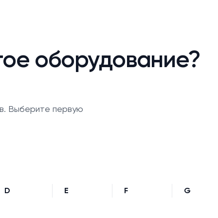
гое оборудование?
в. Выберите первую
D
E
F
G