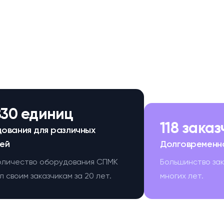
830 единиц
118 зака
ования для различных
ей
Долговременн
оличество оборудования СПМК
Большинство за
 своим заказчикам за 20 лет.
многих лет.