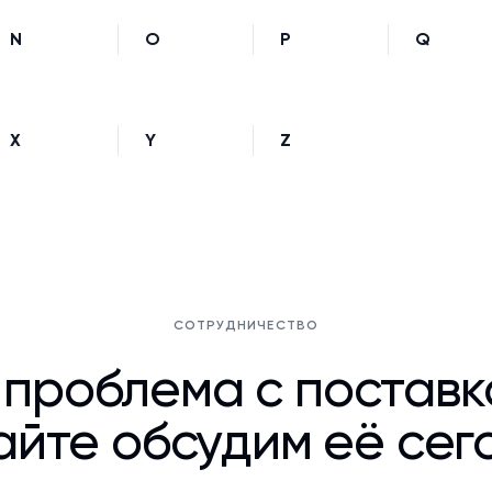
N
O
P
Q
X
Y
Z
СОТРУДНИЧЕСТВО
 проблема с постав
йте обсудим её сег