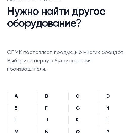
Нужно найти другое
оборудование?
СПМК поставляет продукцию многих брендов.
Выберите первую букву названия
производителя.
A
B
C
D
E
F
G
H
I
J
K
L
M
N
O
P