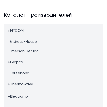
Каталог производителей
+
MYCOM
Endress+Hauser
Emerson Electric
+
Evapco
Threebond
+
Thermowave
+
Electramo