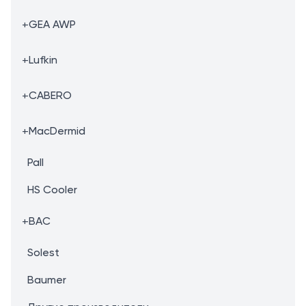
+
GEA AWP
+
Lufkin
+
CABERO
+
MacDermid
Pall
HS Cooler
+
BAC
Solest
Baumer