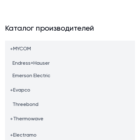
Каталог производителей
+
MYCOM
Endress+Hauser
Emerson Electric
+
Evapco
Threebond
+
Thermowave
+
Electramo