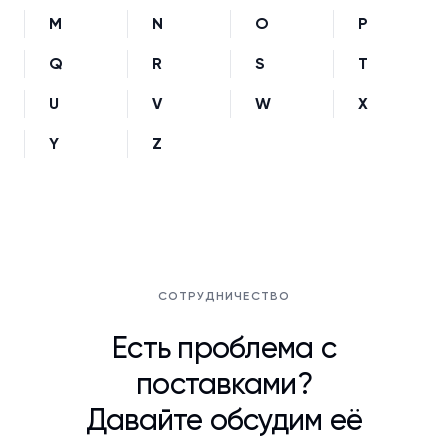
M
N
O
P
Q
R
S
T
U
V
W
X
Y
Z
СОТРУДНИЧЕСТВО
Есть проблема с
поставками?
Давайте обсудим её