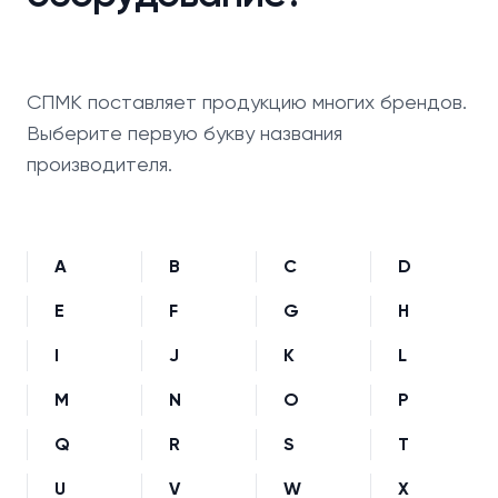
СПМК поставляет продукцию многих брендов.
Выберите первую букву названия
производителя.
A
B
C
D
E
F
G
H
I
J
K
L
M
N
O
P
Q
R
S
T
U
V
W
X