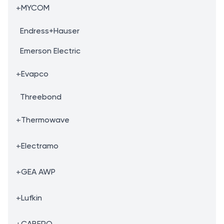
+
MYCOM
Endress+Hauser
Emerson Electric
+
Evapco
Threebond
+
Thermowave
+
Electramo
+
GEA AWP
+
Lufkin
+
CABERO