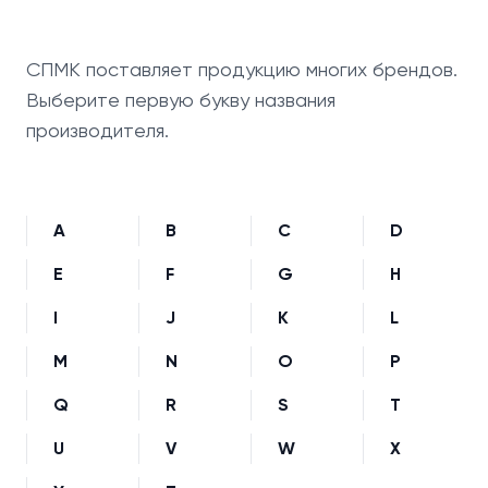
СПМК поставляет продукцию многих брендов.
Выберите первую букву названия
производителя.
A
B
C
D
E
F
G
H
I
J
K
L
M
N
O
P
Q
R
S
T
U
V
W
X