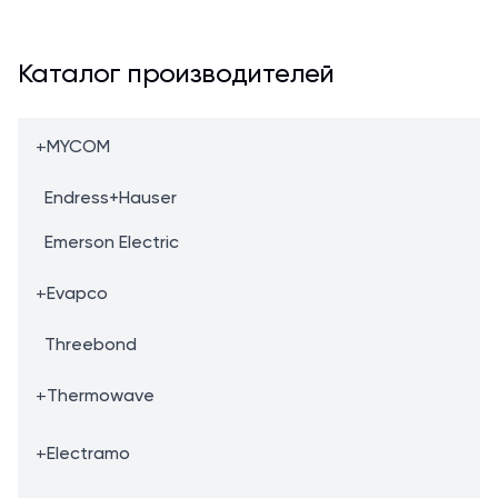
Каталог производителей
+
MYCOM
Endress+Hauser
Emerson Electric
+
Evapco
Threebond
+
Thermowave
+
Electramo