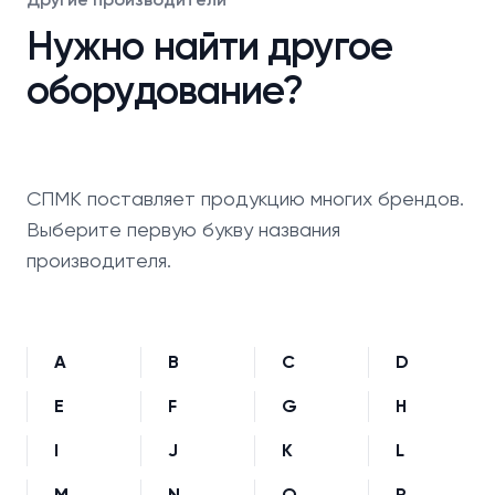
Нужно найти другое
оборудование?
СПМК поставляет продукцию многих брендов.
Выберите первую букву названия
производителя.
A
B
C
D
E
F
G
H
I
J
K
L
M
N
O
P