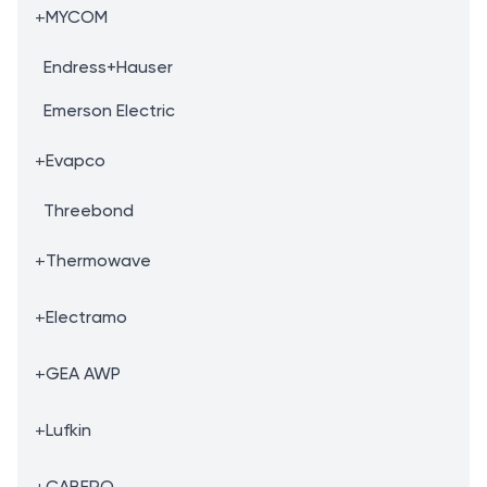
+
MYCOM
Endress+Hauser
Emerson Electric
+
Evapco
Threebond
+
Thermowave
+
Electramo
+
GEA AWP
+
Lufkin
+
CABERO