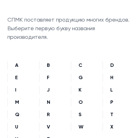
СПМК поставляет продукцию многих брендов.
Выберите первую букву названия
производителя.
A
B
C
D
E
F
G
H
I
J
K
L
M
N
O
P
Q
R
S
T
U
V
W
X