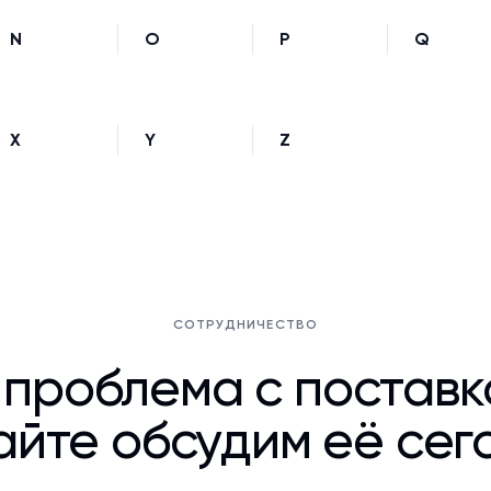
N
O
P
Q
X
Y
Z
СОТРУДНИЧЕСТВО
 проблема с постав
йте обсудим её сег