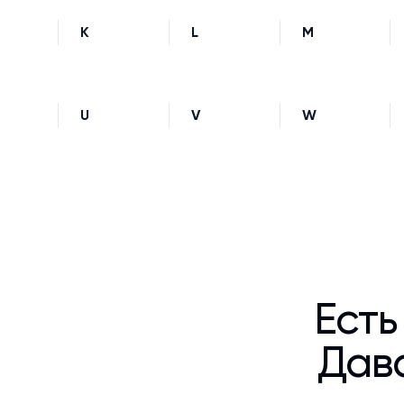
K
L
M
U
V
W
Есть
Дава