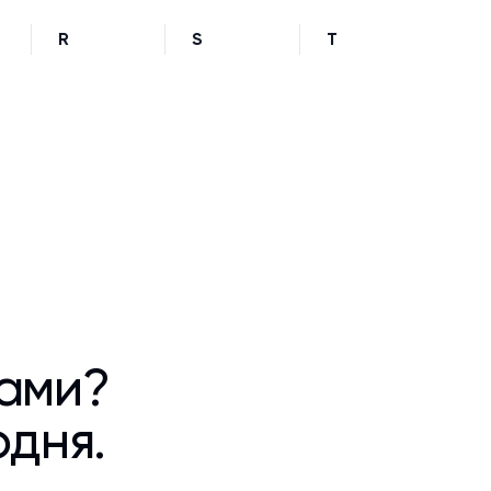
R
S
T
ками?
одня.