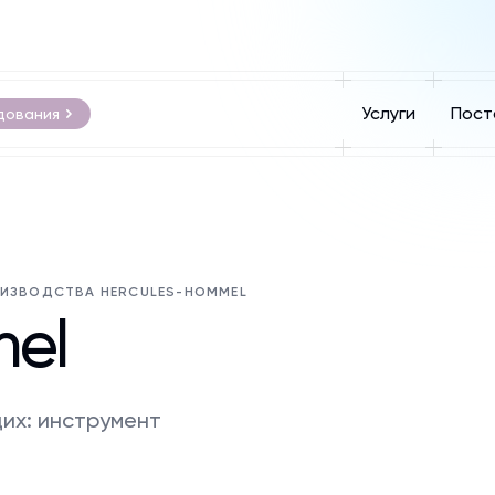
Услуги
Пост
дования
ОИЗВОДСТВА HERCULES-HOMMEL
mel
их: инструмент