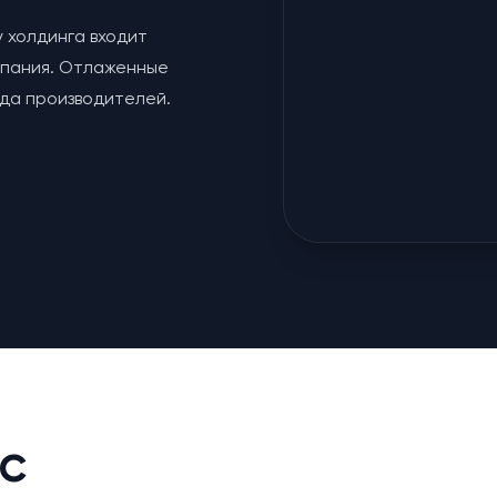
у холдинга входит
мпания. Отлаженные
яда производителей.
с