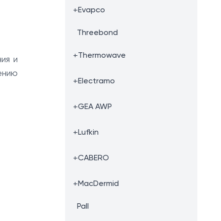
+
Evapco
Threebond
+
Thermowave
ия и
ению
+
Electramo
+
GEA AWP
+
Lufkin
+
CABERO
+
MacDermid
Pall