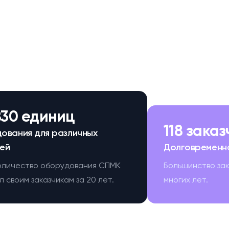
830 единиц
118 зака
ования для различных
ей
Долговременн
оличество оборудования СПМК
Большинство за
 своим заказчикам за 20 лет.
многих лет.