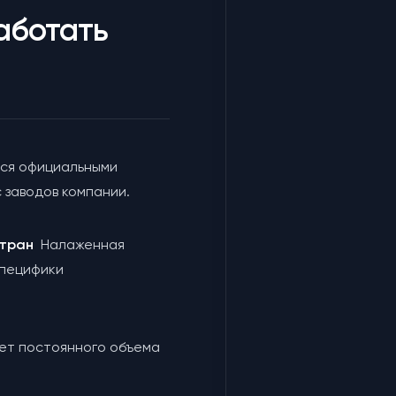
аботать
ся официальными
 заводов компании.
 стран
Налаженная
специфики
чет постоянного объема