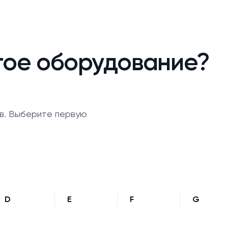
гое оборудование?
в. Выберите первую
D
E
F
G