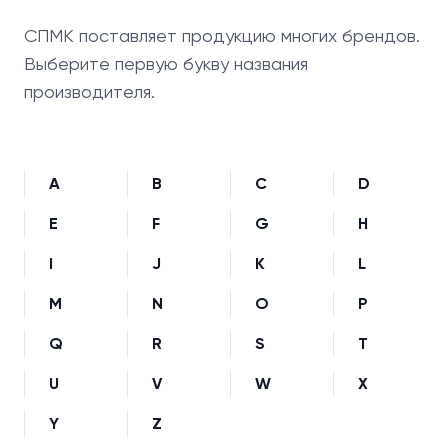
СПМК поставляет продукцию многих брендов.
Выберите первую букву названия
производителя.
A
B
C
D
E
F
G
H
I
J
K
L
M
N
O
P
Q
R
S
T
U
V
W
X
Y
Z