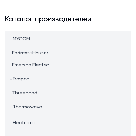
Каталог производителей
+
MYCOM
Endress+Hauser
Emerson Electric
+
Evapco
Threebond
+
Thermowave
+
Electramo