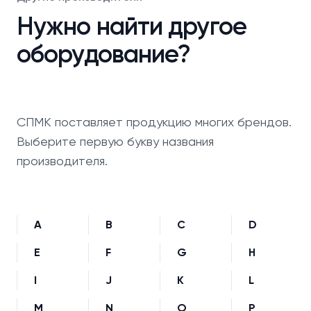
Нужно найти другое
оборудование?
СПМК поставляет продукцию многих брендов.
Выберите первую букву названия
производителя.
A
B
C
D
E
F
G
H
I
J
K
L
M
N
O
P