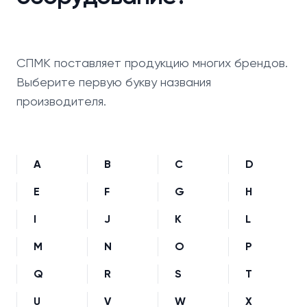
СПМК поставляет продукцию многих брендов.
Выберите первую букву названия
производителя.
A
B
C
D
E
F
G
H
I
J
K
L
M
N
O
P
Q
R
S
T
U
V
W
X