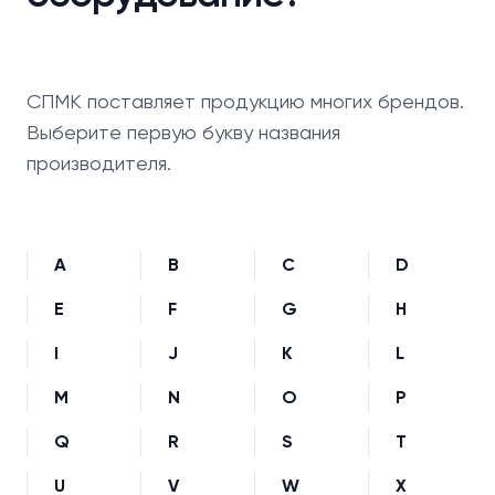
СПМК поставляет продукцию многих брендов.
Выберите первую букву названия
производителя.
A
B
C
D
E
F
G
H
I
J
K
L
M
N
O
P
Q
R
S
T
U
V
W
X